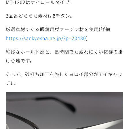
MT-1202はナイロールタイプ。
2品番どちらも素材はβチタン。
厳選素材である眼鏡用ヴァージン材を使用(詳細
https://sankyosha.ne.jp/?p=20480
)
絶妙なホールド感と、長時間でも疲れにくい抜群の掛
け心地です。
そして、砂打ち加工を施したヨロイ部分がアイキャッ
チに。