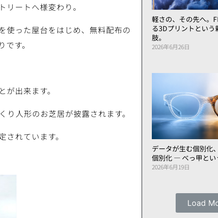
トリートへ様変わり。
軽さの、その先へ。FL
る3Dプリントという
を使った屋台をはじめ、無料配布の
肢。
りです。
2026年6月26日
とが出来ます。
らくり人形のお芝居が披露されます。
定されています。
データが生む個別化
個別化 ― べっ甲と
2026年6月19日
Load M