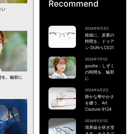
Recommend
ない
2026年8月3日
稜線に、炭素の
時間を。ドゥア
ン DUN-LC021
2026年7月1日
goutte：しずく
の時間を、輪郭
時間を、輪郭に
に
2026年6月2日
静かな華やかさ
を纏う、Art
Couture 9124
2026年5月1日
境界線を研ぎ澄
ます。オクタゴ