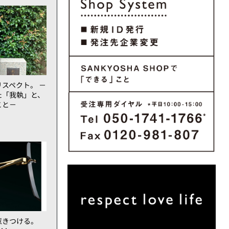
スペクト。 －
た「我執」と、
こと－
惹きつける。