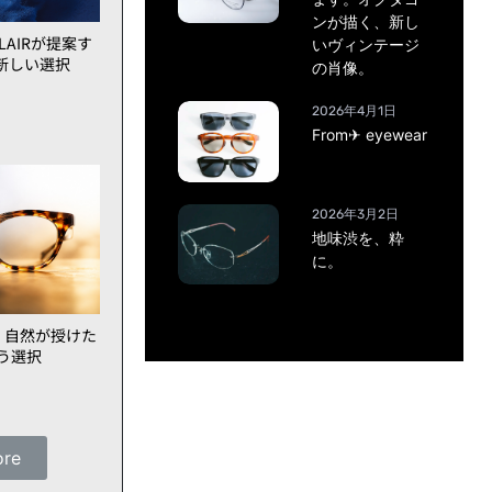
ンが描く、新し
AIRが提案す
いヴィンテージ
新しい選択
の肖像。
2026年4月1日
From✈ eyewear
2026年3月2日
地味渋を、粋
に。
、自然が授けた
いう選択
ore