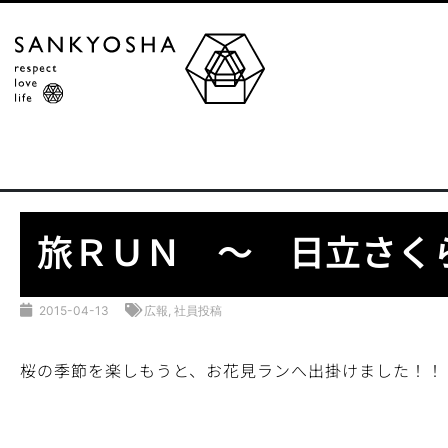
旅ＲＵＮ ～ 日立さく
2015-04-13
広報
,
社員投稿
桜の季節を楽しもうと、お花見ランへ出掛けました！！