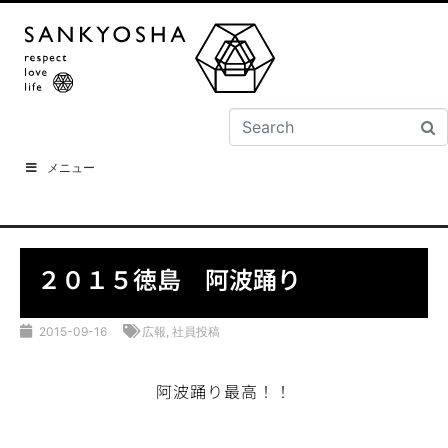
メニュー
２０１５徳島 阿波踊り
2015-09-16
広報
,
社員投稿
阿波踊り最高！！