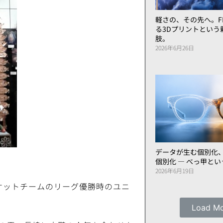
軽さの、その先へ。FL
る3Dプリントという
肢。
2026年6月26日
データが生む個別化
個別化 ― べっ甲と
2026年6月19日
ケットチームのリーグ優勝時のユニ
Load M