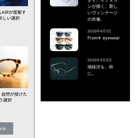
ンが描く、新し
AIRが提案す
いヴィンテージ
新しい選択
の肖像。
2026年4月1日
From✈ eyewear
2026年3月2日
地味渋を、粋
に。
、自然が授けた
いう選択
ore