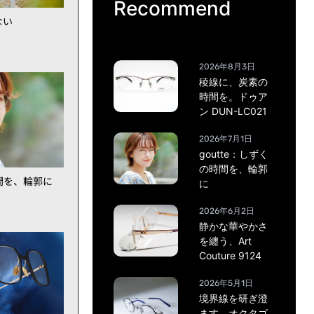
Recommend
ない
2026年8月3日
稜線に、炭素の
時間を。ドゥア
ン DUN-LC021
2026年7月1日
goutte：しずく
の時間を、輪郭
時間を、輪郭に
に
2026年6月2日
静かな華やかさ
を纏う、Art
Couture 9124
2026年5月1日
境界線を研ぎ澄
ます。オクタゴ