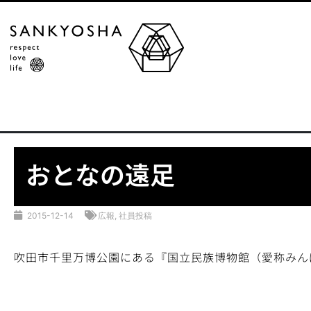
おとなの遠足
2015-12-14
広報
,
社員投稿
吹田市千里万博公園にある『国立民族博物館（愛称みん