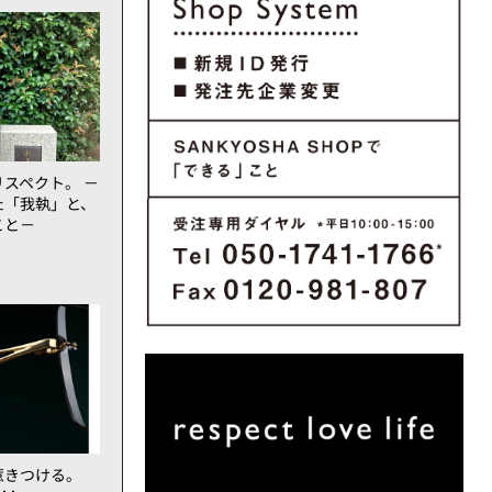
スペクト。 －
た「我執」と、
こと－
惹きつける。