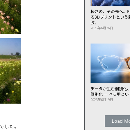
軽さの、その先へ。FL
る3Dプリントという
肢。
2026年6月26日
データが生む個別化
個別化 ― べっ甲と
2026年6月19日
Load M
でした。