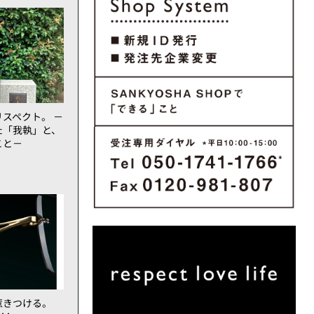
スペクト。 －
た「我執」と、
こと－
惹きつける。