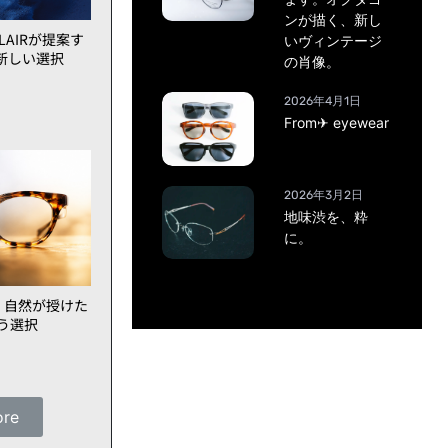
ンが描く、新し
AIRが提案す
いヴィンテージ
新しい選択
の肖像。
2026年4月1日
From✈ eyewear
2026年3月2日
地味渋を、粋
に。
、自然が授けた
いう選択
ore