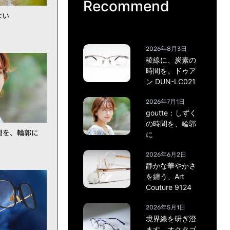
Recommend
ない
2026年8月3日
稜線に、炭素の
時間を。ドゥア
ン DUN-LC021
2026年7月1日
goutte：しずく
の時間を、輪郭
時間を、輪郭に
に
2026年6月2日
静かな華やかさ
を纏う、Art
Couture 9124
2026年5月1日
境界線を研ぎ澄
ます。オクタゴ