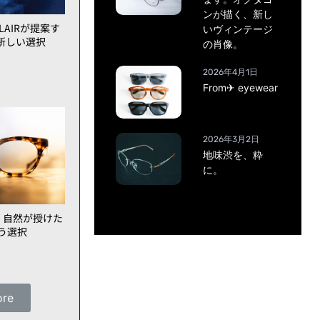
ンが描く、新し
AIRが提案す
いヴィンテージ
新しい選択
の肖像。
2026年4月1日
From✈ eyewear
2026年3月2日
地味渋を、粋
に。
、自然が授けた
いう選択
ore