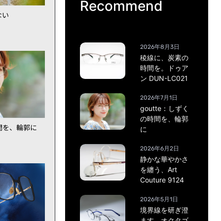
Recommend
ない
2026年8月3日
稜線に、炭素の
時間を。ドゥア
ン DUN-LC021
2026年7月1日
goutte：しずく
の時間を、輪郭
時間を、輪郭に
に
2026年6月2日
静かな華やかさ
を纏う、Art
Couture 9124
2026年5月1日
境界線を研ぎ澄
ます。オクタゴ