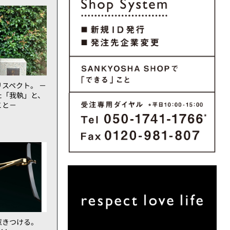
スペクト。 －
た「我執」と、
こと－
惹きつける。