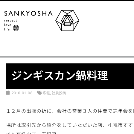
ジンギスカン鍋料理
2016-01-08
広報
,
社員投稿
１２月の出張の折に、会社の営業３人の仲間で忘年会を
場所は取引先から紹介をしていただいた店、札幌市すす