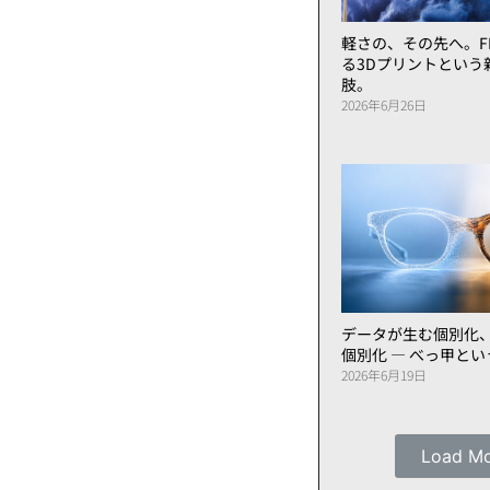
軽さの、その先へ。FL
る3Dプリントという
肢。
2026年6月26日
データが生む個別化
個別化 ― べっ甲と
2026年6月19日
Load M