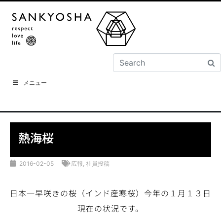
メニュー
熱海桜
2016-02-05
広報
,
社員投稿
日本一早咲きの桜（インド産寒桜）今年の１月１３日
現在の状況です。