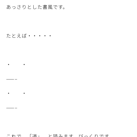
あっさりとした書風です。
たとえば・・・・・
・ ・
——–
・ ・
——–
これで 「道」 と読みます。びっくりです。