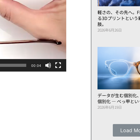
軽さの、その先へ。FL
る3Dプリントという
肢。
2026年6月26日
00:04
データが生む個別化
個別化 ― べっ甲と
2026年6月19日
Load M