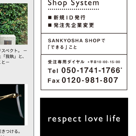
スペクト。 －
た「我執」と、
こと－
惹きつける。