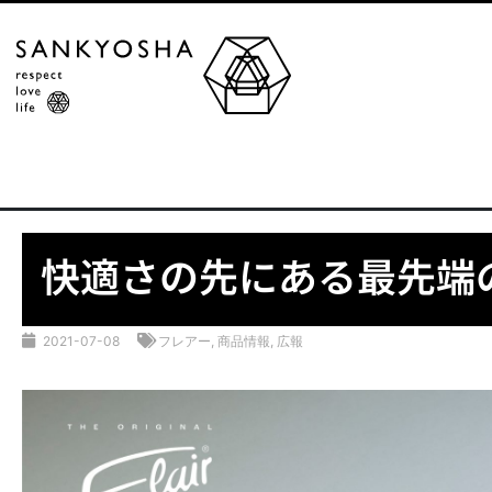
快適さの先にある最先端
2021-07-08
フレアー
,
商品情報
,
広報