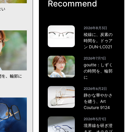
Recommend
ない
2026年8月3日
稜線に、炭素の
時間を。ドゥア
ン DUN-LC021
2026年7月1日
goutte：しずく
の時間を、輪郭
時間を、輪郭に
に
2026年6月2日
静かな華やかさ
を纏う、Art
Couture 9124
2026年5月1日
境界線を研ぎ澄
ます。オクタゴ