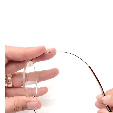
動
画
プ
レ
ー
ヤ
ー