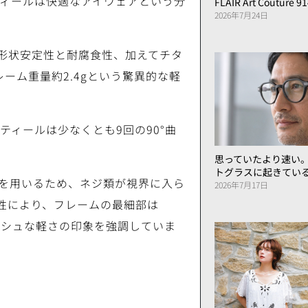
スティールは快適なアイウェアという分
FLAIR Art Couture 9
2026年7月24日
の形状安定性と耐腐食性、加えてチタ
ーム重量約2.4gという驚異的な軽
ティールは少なくとも9回の90°曲
思っていたより速い
トグラスに起きてい
を用いるため、ネジ類が視界に入ら
2026年7月17日
性により、フレームの最細部は
ッシュな軽さの印象を強調していま