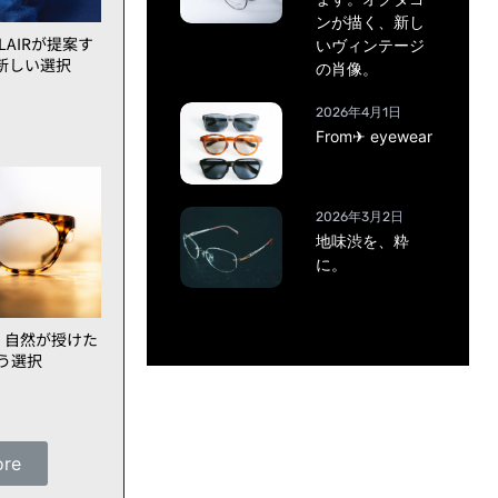
ンが描く、新し
AIRが提案す
いヴィンテージ
新しい選択
の肖像。
2026年4月1日
From✈ eyewear
2026年3月2日
地味渋を、粋
に。
、自然が授けた
いう選択
ore