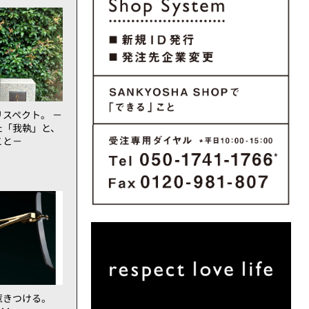
スペクト。 －
た「我執」と、
こと－
惹きつける。