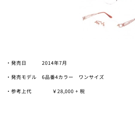
・発売日
2014
年
7
月
・発売モデル
6
品番
4
カラー ワンサイズ
・参考上代 ￥
28,000 + 税