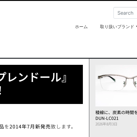
ホーム
取り扱いブランド
プレンドール』
！
稜線に、炭素の時間
DUN-LC021
2026年8月3日
品
を
2014年7月新発売
致します。