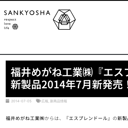
福井めがね工業㈱『エス
新製品2014年7月新発売
2014-07-05
広報
,
新商品情報
福井めがね工業㈱
からは、
『エスプレンドール』
の
新製