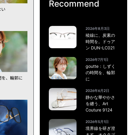
Recommend
ない
2026年8月3日
稜線に、炭素の
時間を。ドゥア
ン DUN-LC021
2026年7月1日
goutte：しずく
の時間を、輪郭
時間を、輪郭に
に
2026年6月2日
静かな華やかさ
を纏う、Art
Couture 9124
2026年5月1日
境界線を研ぎ澄
ます。オクタゴ