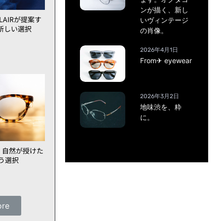
ンが描く、新し
AIRが提案す
いヴィンテージ
新しい選択
の肖像。
2026年4月1日
From✈ eyewear
2026年3月2日
地味渋を、粋
に。
、自然が授けた
いう選択
ore