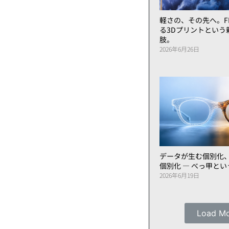
軽さの、その先へ。FL
る3Dプリントという
肢。
2026年6月26日
データが生む個別化
個別化 ― べっ甲と
2026年6月19日
Load M