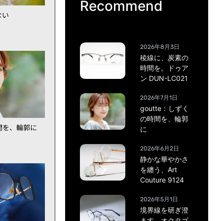
Recommend
ない
2026年8月3日
稜線に、炭素の
時間を。ドゥア
ン DUN-LC021
2026年7月1日
goutte：しずく
の時間を、輪郭
時間を、輪郭に
に
2026年6月2日
静かな華やかさ
を纏う、Art
Couture 9124
2026年5月1日
境界線を研ぎ澄
ます。オクタゴ