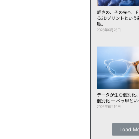
軽さの、その先へ。FL
る3Dプリントという
肢。
2026年6月26日
データが生む個別化
個別化 ― べっ甲と
2026年6月19日
Load M