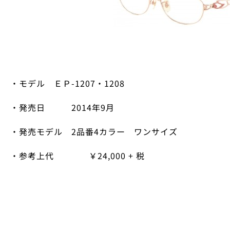
・モデル ＥＰ
-1207
・
1208
・発売日
2014
年
9
月
・発売モデル
2
品番
4
カラー ワンサイズ
・参考上代 ￥
24,000 + 税