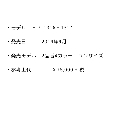
・モデル ＥＰ
-1316
・
1317
・発売日
2014
年
9
月
・発売モデル
2
品番
4
カラー ワンサイズ
・参考上代 ￥
28,000 + 税