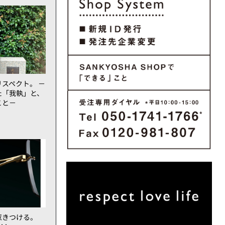
スペクト。 －
た「我執」と、
こと－
惹きつける。