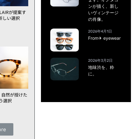
ンが描く、新し
AIRが提案す
いヴィンテージ
新しい選択
の肖像。
2026年4月1日
From✈ eyewear
2026年3月2日
地味渋を、粋
に。
、自然が授けた
いう選択
ore