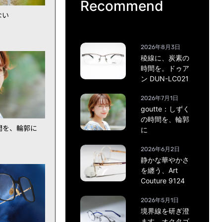
Recommend
ない
2026年8月3日
稜線に、炭素の
時間を。ドゥア
ン DUN-LC021
2026年7月1日
goutte：しずく
の時間を、輪郭
時間を、輪郭に
に
2026年6月2日
静かな華やかさ
を纏う、Art
Couture 9124
2026年5月1日
境界線を研ぎ澄
ます。オクタゴ