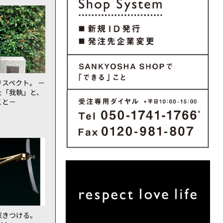
スペクト。 －
た「我執」と、
こと－
惹きつける。