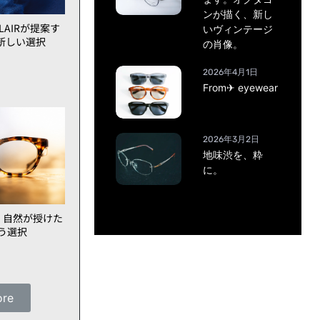
ンが描く、新し
AIRが提案す
いヴィンテージ
新しい選択
の肖像。
2026年4月1日
From✈ eyewear
2026年3月2日
地味渋を、粋
に。
、自然が授けた
いう選択
ore