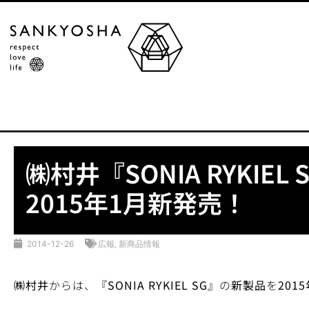
㈱村井『SONIA RYKIEL
2015年1月新発売！
2014-12-26
広報
,
新商品情報
㈱村井
からは、
『
SONIA RYKIEL SG
』
の
新製品
を
2015