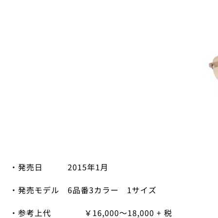
・発売日
2015
年
1
月
・発売モデル
6
品番
3
カラー
1
サイズ
・参考上代 ￥
16,000
～
18,000 + 税