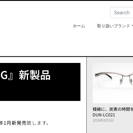
ホーム
取り扱いブランド
 SG』新製品
稜線に、炭素の時間
DUN-LC021
2026年8月3日
年
1
月新発売
致します。