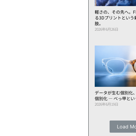
軽さの、その先へ。FL
る3Dプリントという
肢。
2026年6月26日
データが生む個別化
個別化 ― べっ甲と
2026年6月19日
Load M