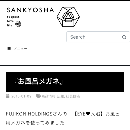
メニュー
『お風呂メガネ』
2015-01-09
商品情報
,
広報
,
社員投稿
FUJIKON HOLDINGSさんの 【EYE♥入浴】お風呂
用メガネを使ってみました！