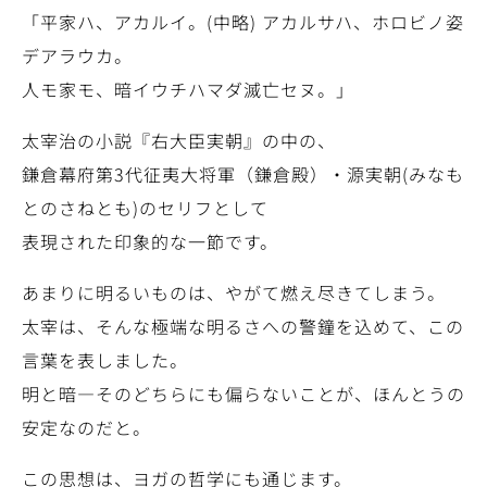
「平家ハ、アカルイ。(中略) アカルサハ、ホロビノ姿
デアラウカ。
人モ家モ、暗イウチハマダ滅亡セヌ。」
太宰治の小説『右大臣実朝』の中の、
鎌倉幕府第3代征夷大将軍（鎌倉殿）・源実朝(みなも
とのさねとも)のセリフとして
表現された印象的な一節です。
あまりに明るいものは、やがて燃え尽きてしまう。
太宰は、そんな極端な明るさへの警鐘を込めて、この
言葉を表しました。
明と暗―そのどちらにも偏らないことが、ほんとうの
安定なのだと。
この思想は、ヨガの哲学にも通じます。